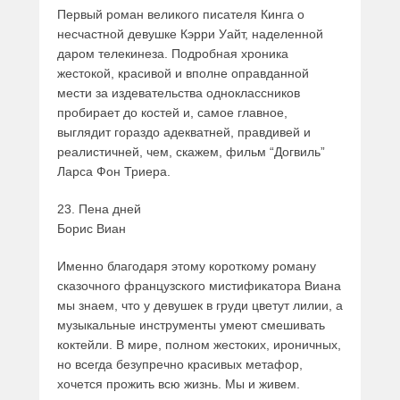
Первый роман великого писателя Кинга о
несчастной девушке Кэрри Уайт, наделенной
даром телекинеза. Подробная хроника
жестокой, красивой и вполне оправданной
мести за издевательства одноклассников
пробирает до костей и, самое главное,
выглядит гораздо адекватней, правдивей и
реалистичней, чем, скажем, фильм “Догвиль”
Ларса Фон Триера.
23. Пена дней
Борис Виан
Именно благодаря этому короткому роману
сказочного французского мистификатора Виана
мы знаем, что у девушек в груди цветут лилии, а
музыкальные инструменты умеют смешивать
коктейли. В мире, полном жестоких, ироничных,
но всегда безупречно красивых метафор,
хочется прожить всю жизнь. Мы и живем.