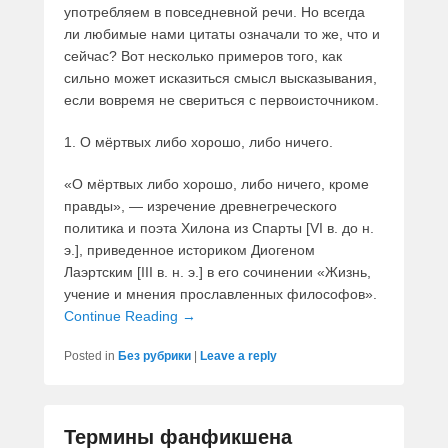
употребляем в повседневной речи. Но всегда
ли любимые нами цитаты означали то же, что и
сейчас? Вот несколько примеров того, как
сильно может исказиться смысл высказывания,
если вовремя не свериться с первоисточником.
1. О мёртвых либо хорошо, либо ничего.
«О мёртвых либо хорошо, либо ничего, кроме
правды», — изречение древнегреческого
политика и поэта Хилона из Спарты [VI в. до н.
э.], приведенное историком Диогеном
Лаэртским [III в. н. э.] в его сочинении «Жизнь,
учение и мнения прославленных философов».
Continue Reading →
Posted in
Без рубрики
|
Leave a reply
Термины фанфикшена