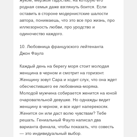
жуком, мерзкой гадостью, на которую его
родная семья даже взглянуть боится. Если
оставить в стороне модернистские шалости
автора, понимаешь, что это все про жизнь, про
иллюзорность любви, про уродство и
одиночество каждого.
10. Любовница французского лейтенанта
Джон Фаулз
Каждый день на берегу моря стоит молодая
женщина в черном и смотрит на горизонт.
Женщину зовут Сара и ходит слух, что она ждет
обесчестившего ее любовника-моряка.
Молодой мужчина собирается женится на юной
очаровательной девушке. Но однажды видит
женщину в черном, и все идет наперекосяк.
Женится он или даст волю чувствам? Тебе
решать. Гениальный Фаулз написал два
варианта финала, чтобы показать, что совесть
— это индивидуальный выбор.