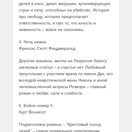
детей в злых, диких зверушек, культивирующих
страх и силу, способных на убийство. История
про свободу, которая предполагает
ответственность, и про то, что юность и
невинность – вовсе не синонимы.
4. Ночь нежна
Френсис Скотт Фицджеральд
Дорогие машины, виллы на Лазурном берегу,
шелковые платья – а счастья нет. Любовный
треугольник с участием врача по имени Дик, его
молодой невротической жены Николь и юной
легкомысленной актрисы Розмэри – главный
роман о любви, силе и слабости.
5. Бойня номер 5
Курт Воннегут
Подзаголовок романа – “Крестовый поход
детей” – самое правильное определение