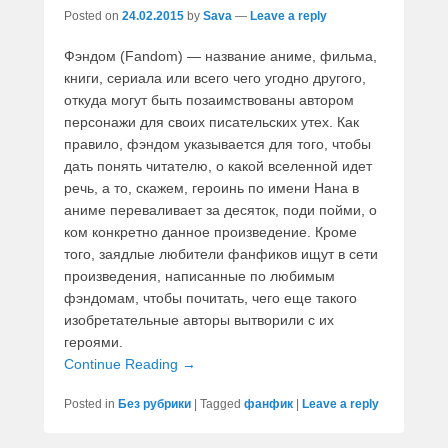
Posted on
24.02.2015
by
Sava
—
Leave a reply
Фэндом (Fandom) — название аниме, фильма,
книги, сериала или всего чего угодно другого,
откуда могут быть позаимствованы автором
персонажи для своих писательских утех. Как
правило, фэндом указывается для того, чтобы
дать понять читателю, о какой вселенной идет
речь, а то, скажем, героинь по имени Нана в
аниме переваливает за десяток, поди пойми, о
ком конкретно данное произведение. Кроме
того, заядлые любители фанфиков ищут в сети
произведения, написанные по любимым
фэндомам, чтобы почитать, чего еще такого
изобретательные авторы вытворили с их
героями.
Continue Reading →
Posted in
Без рубрики
|
Tagged
фанфик
|
Leave a reply