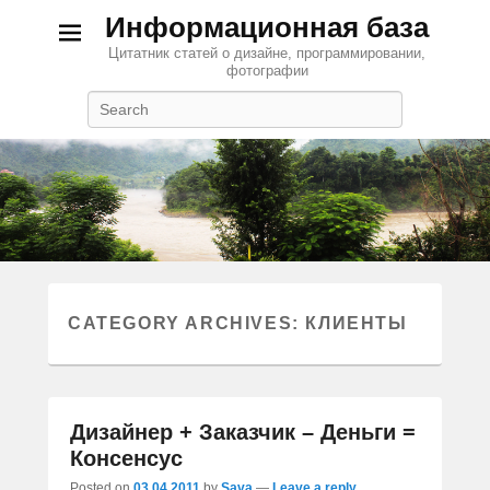
Информационная база
Цитатник статей о дизайне, программировании,
фотографии
Search
CATEGORY ARCHIVES:
КЛИЕНТЫ
Дизайнер + Заказчик – Деньги =
Консенсус
Posted on
03.04.2011
by
Sava
—
Leave a reply