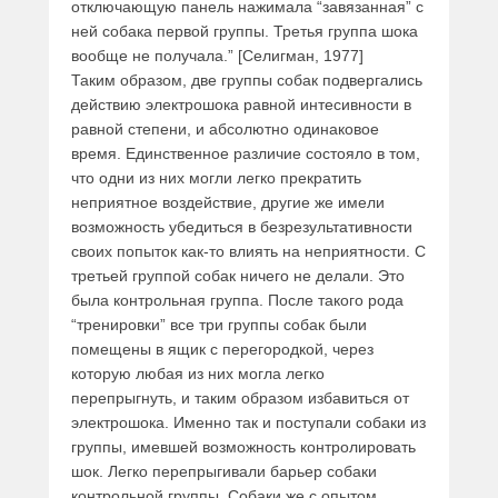
отключающую панель нажимала “завязанная” с
ней собака первой группы. Третья группа шока
вообще не получала.” [Селигман, 1977]
Таким образом, две группы собак подвергались
действию электрошока равной интесивности в
равной степени, и абсолютно одинаковое
время. Единственное различие состояло в том,
что одни из них могли легко прекратить
неприятное воздействие, другие же имели
возможность убедиться в безрезультативности
своих попыток как-то влиять на неприятности. С
третьей группой собак ничего не делали. Это
была контрольная группа. После такого рода
“тренировки” все три группы собак были
помещены в ящик с перегородкой, через
которую любая из них могла легко
перепрыгнуть, и таким образом избавиться от
электрошока. Именно так и поступали собаки из
группы, имевшей возможность контролировать
шок. Легко перепрыгивали барьер собаки
контрольной группы. Собаки же с опытом