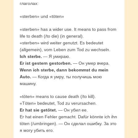
глаголах:
«sterben» und «töten»
«sterben» has a wider use. It means to pass from
life to death (/to die) (in general).
«sterben» wird weiter genutzt. Es bedeutet
(allgemein), vom Leben zum Tod zu wechseln.
Ich sterbe.
— Я умираю.
Er ist gestern gestorben.
— Он умер вчера.
Wenn ich sterbe, dann bekommst du mein
Auto.
— Когда я умру, ты получишь мою
машину.
«töten» means to cause death (/to kill).
«Töten» bedeutet, Tod zu verursachen.
Er hat sie getötet.
— Он убил ее.
Er hat einen Fehler gemacht. Dafür könnte ich ihn
töten (/umbringen). — Он сделал ошибку. За это
я могу убить его.