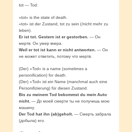
tot — Tod:
«tot» is the state of death.
«tot» ist der Zustand, tot zu sein (/nicht mehr zu
leben).
Er ist tot. Gestern ist er gestorben.
— Он
мертв. Он умер вчера.
Weil er tot ist kann er nicht antworten.
— Он
не может ответить, потому что мертв.
(Der) «Tod» is a name (sometimes a
personification) for death.
(Der) «Tod» ist ein Name (manchmal auch eine
Personifizierung) für diesen Zustand.
Bis zu meinem Tod bekommst du mein Auto
nicht.
— До моей смерти ты не получишь мою
машину.
Der Tod hat ihn (ab)geholt.
— Смерть забрала
(добыла) его.