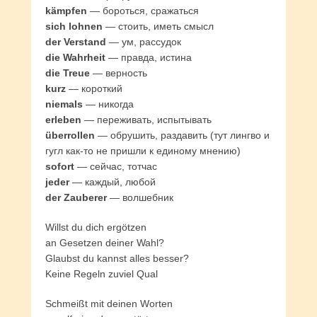
kämpfen
— бороться, сражаться
sich lohnen
— стоить, иметь смысл
der Verstand
— ум, рассудок
die Wahrheit
— правда, истина
die Treue
— верность
kurz
— короткий
niemals
— никогда
erleben
— переживать, испытывать
überrollen
— обрушить, раздавить (тут лингво и
гугл как-то не пришли к единому мнению)
sofort
— сейчас, тотчас
jeder
— каждый, любой
der Zauberer
— волшебник
Willst du dich ergötzen
an Gesetzen deiner Wahl?
Glaubst du kannst alles besser?
Keine Regeln zuviel Qual
Schmeißt mit deinen Worten