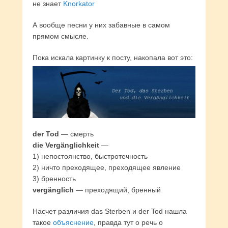
не знает
Knorkator
А вообще песни у них забавные в самом
прямом смысле.
Пока искала картинку к посту, накопала вот это:
der Tod
— смерть
die Vergänglichkeit
—
1) непостоянство, быстротечность
2) ничто преходящее, преходящее явление
3) бренность
vergänglich
— преходящий, бренный
Насчет различия das Sterben и der Tod нашла
такое
объяснение
, правда тут о речь о