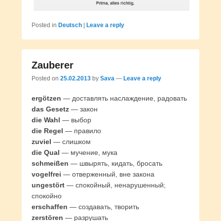
Posted in
Deutsch
|
Leave a reply
Zauberer
Posted on
25.02.2013
by
Sava
—
Leave a reply
ergötzen
— доставлять наслаждение, радовать
das Gesetz
— закон
die Wahl
— выбор
die Regel
— правило
zuviel
— слишком
die Qual
— мучение, мука
schmeißen
— швырять, кидать, бросать
vogelfrei
— отверженный, вне закона
ungestört
— спокойный, ненарушенный;
спокойно
erschaffen
— создавать, творить
zerstören
— разрушать